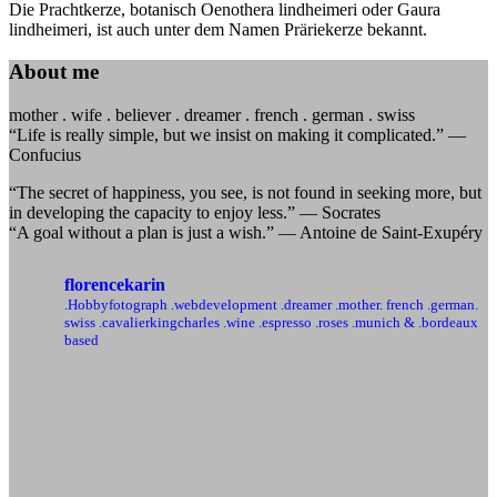
Die Prachtkerze, botanisch Oenothera lindheimeri oder Gaura
lindheimeri, ist auch unter dem Namen Präriekerze bekannt.
About me
mother . wife . believer . dreamer . french . german . swiss
“Life is really simple, but we insist on making it complicated.” —
Confucius
“The secret of happiness, you see, is not found in seeking more, but
in developing the capacity to enjoy less.” — Socrates
“A goal without a plan is just a wish.” — Antoine de Saint-Exupéry
florencekarin
.Hobbyfotograph .webdevelopment
.dreamer .mother. french .german.
swiss
.cavalierkingcharles .wine .espresso .roses
.munich & .bordeaux
based