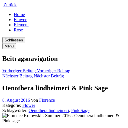
Zurück
Home
Flower
Element
Rose
Schliessen
Menü
Beitragsnavigation
Vorheriger Beitrag
Vorheriger Beitrag
Nächster Beitrag
Nächster Beiträg
Oenothera lindheimeri & Pink Sage
8. August 2016
von
Florence
Kategorie:
Flower
Schlagwörter:
Oenothera lindheimeri
,
Pink Sage